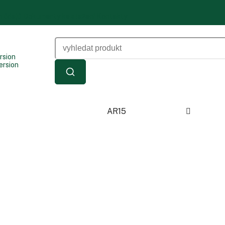
h údajů
Dokumenty ke stažení
Kontakty
AR15