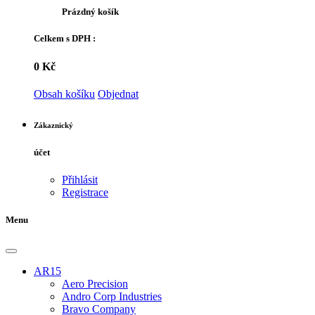
Prázdný košík
Celkem s DPH :
0 Kč
Obsah košíku
Objednat
Zákaznický
účet
Přihlásit
Registrace
Menu
AR15
Aero Precision
Andro Corp Industries
Bravo Company