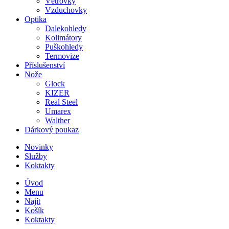
Větrovky
Vzduchovky
Optika
Dalekohledy
Kolimátory
Puškohledy
Termovize
Příslušenství
Nože
Glock
KIZER
Real Steel
Umarex
Walther
Dárkový poukaz
Novinky
Služby
Koktakty
Úvod
Menu
Najít
Košík
Koktakty