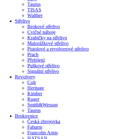
Taurus
TISAS
Walther
Střelivo
Brokové střelivo
Cvičné náboje
Krabičky na střelivo
Malorážkové střelivo
Pistolové a revolverové střelivo
Prach
Přebíjení
Puškové střelivo
Signální střelivo
Revolvery
Colt
Heritage
Kimber
Ruger
Smith&Wesson
Taurus
Brokovnice
Česká zbrojovka
Fabarm
Francolin Arms
HATSAN