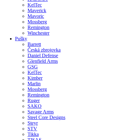
KelTec
Maverick
Mavoric
Mossberg
Remington
Winchester
Pušky
Barrett
Česká zbrojovka
Daniel Defense
Glenfield Arms
GSG
KelTec
Kimber
Marlin
Mossberg
Remington
Ruger
SAKO
Savage Arms
Steel Core Designs
Steyr
STV
Tikka
TISAS