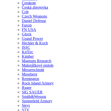
Cerakote
Česká zbrojovka
Colt
Czech Weapons
Daniel Defense
Faxon
FN USA
Glock
Grand Power
Heckler & Koch
ISSC
KelTec
Kimber
Magnum Research
Malorážkové pistole
Messerschmitt
Mossberg
Remington
Rock Island Armory
Ruger
SIG SAUER
Smith&Wesson
Springfield Armory
Steyr
STV