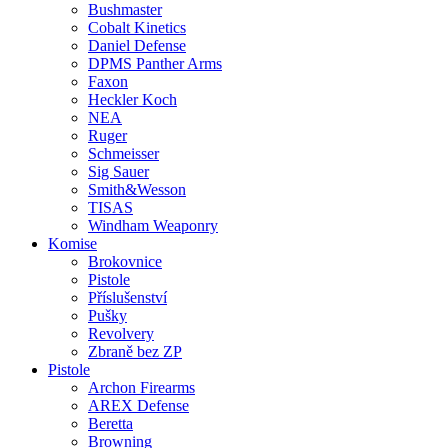
Bushmaster
Cobalt Kinetics
Daniel Defense
DPMS Panther Arms
Faxon
Heckler Koch
NEA
Ruger
Schmeisser
Sig Sauer
Smith&Wesson
TISAS
Windham Weaponry
Komise
Brokovnice
Pistole
Příslušenství
Pušky
Revolvery
Zbraně bez ZP
Pistole
Archon Firearms
AREX Defense
Beretta
Browning