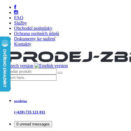
FAQ
Služby
Obchodní podmínky
Ochrana osobních údajů
Dokumenty ke stažení
Kontakty
prodejna
(+420) 735 121 011
0
unread messages