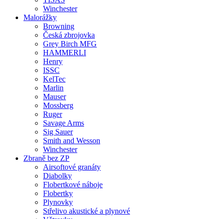
Winchester
Malorážky
Browning
Česká zbrojovka
Grey Birch MFG
HAMMERLI
Henry
ISSC
KelTec
Marlin
Mauser
Mossberg
Ruger
Savage Arms
Sig Sauer
Smith and Wesson
Winchester
Zbraně bez ZP
Airsoftové granáty
Diabolky
Flobertkové náboje
Flobertky
Plynovky
Střelivo akustické a plynové