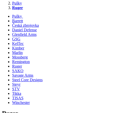
Pušky
Ruger
Pušky
Barrett
Česká zbrojovka
Daniel Defense
Glenfield Arms
GSG
KelTec
Kimber
Marlin
Mossberg
Remington
Ruger
SAKO
Savage Arms
Steel Core Designs
Steyr
STV
Tikka
TISAS
Winchester