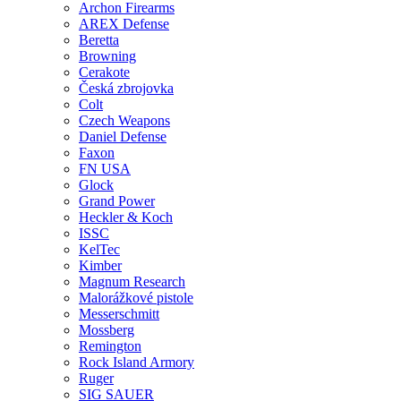
Archon Firearms
AREX Defense
Beretta
Browning
Cerakote
Česká zbrojovka
Colt
Czech Weapons
Daniel Defense
Faxon
FN USA
Glock
Grand Power
Heckler & Koch
ISSC
KelTec
Kimber
Magnum Research
Malorážkové pistole
Messerschmitt
Mossberg
Remington
Rock Island Armory
Ruger
SIG SAUER