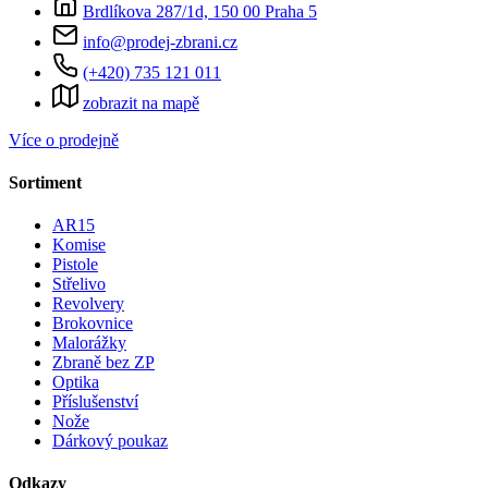
Brdlíkova 287/1d, 150 00 Praha 5
info@prodej-zbrani.cz
(+420) 735 121 011
zobrazit na mapě
Více o prodejně
Sortiment
AR15
Komise
Pistole
Střelivo
Revolvery
Brokovnice
Malorážky
Zbraně bez ZP
Optika
Příslušenství
Nože
Dárkový poukaz
Odkazy