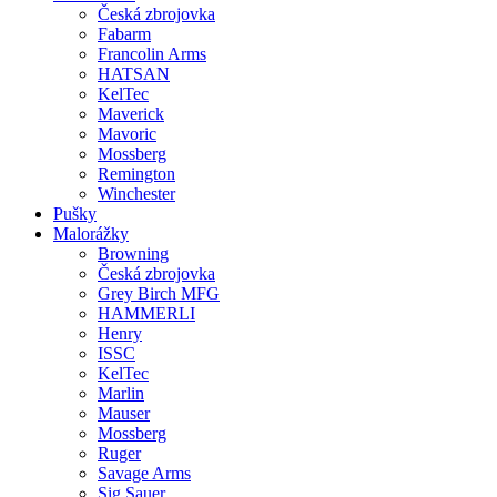
Česká zbrojovka
Fabarm
Francolin Arms
HATSAN
KelTec
Maverick
Mavoric
Mossberg
Remington
Winchester
Pušky
Malorážky
Browning
Česká zbrojovka
Grey Birch MFG
HAMMERLI
Henry
ISSC
KelTec
Marlin
Mauser
Mossberg
Ruger
Savage Arms
Sig Sauer