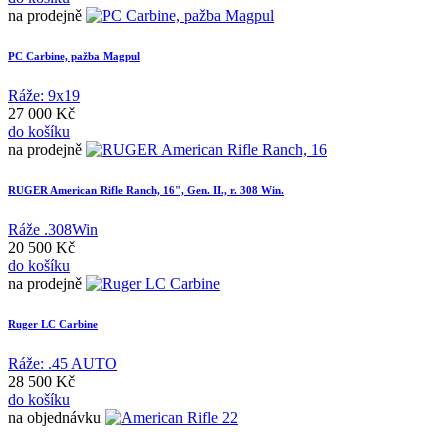
na prodejně
PC Carbine, pažba Magpul
Ráže: 9x19
27 000 Kč
do košíku
na prodejně
RUGER American Rifle Ranch, 16", Gen. II., r. 308 Win.
Ráže .308Win
20 500 Kč
do košíku
na prodejně
Ruger LC Carbine
Ráže: .45 AUTO
28 500 Kč
do košíku
na objednávku