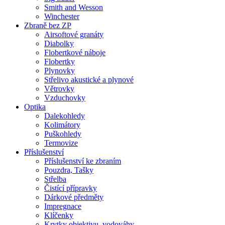
Smith and Wesson
Winchester
Zbraně bez ZP
Airsoftové granáty
Diabolky
Flobertkové náboje
Flobertky
Plynovky
Střelivo akustické a plynové
Větrovky
Vzduchovky
Optika
Dalekohledy
Kolimátory
Puškohledy
Termovize
Příslušenství
Příslušenství ke zbraním
Pouzdra, Tašky
Střelba
Čistící přípravky
Dárkové předměty
Impregnace
Klíčenky
Krytky objektivu, vodováhy