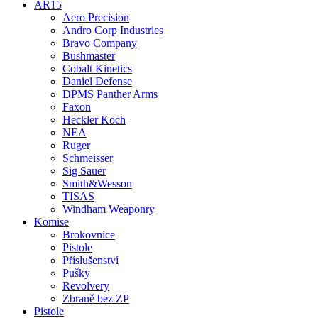
AR15
Aero Precision
Andro Corp Industries
Bravo Company
Bushmaster
Cobalt Kinetics
Daniel Defense
DPMS Panther Arms
Faxon
Heckler Koch
NEA
Ruger
Schmeisser
Sig Sauer
Smith&Wesson
TISAS
Windham Weaponry
Komise
Brokovnice
Pistole
Příslušenství
Pušky
Revolvery
Zbraně bez ZP
Pistole