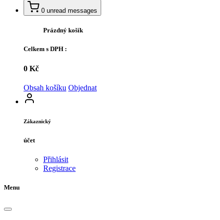
0
unread messages
Prázdný košík
Celkem s DPH :
0 Kč
Obsah košíku
Objednat
Zákaznický
účet
Přihlásit
Registrace
Menu