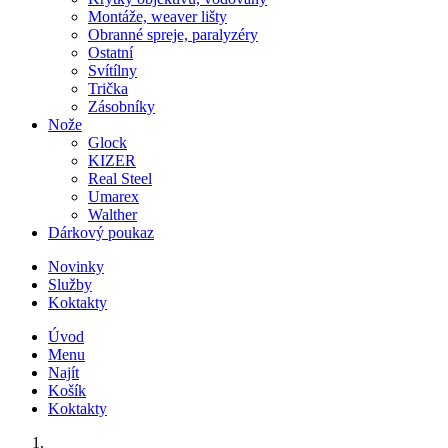
Montáže, weaver lišty
Obranné spreje, paralyzéry
Ostatní
Svítílny
Trička
Zásobníky
Nože
Glock
KIZER
Real Steel
Umarex
Walther
Dárkový poukaz
Novinky
Služby
Koktakty
Úvod
Menu
Najít
Košík
Koktakty