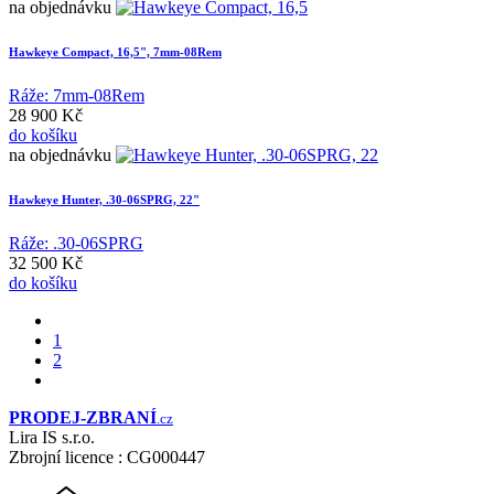
na objednávku
Hawkeye Compact, 16,5", 7mm-08Rem
Ráže: 7mm-08Rem
28 900 Kč
do košíku
na objednávku
Hawkeye Hunter, .30-06SPRG, 22"
Ráže: .30-06SPRG
32 500 Kč
do košíku
1
2
PRODEJ
-ZBRANÍ
.cz
Lira IS s.r.o.
Zbrojní licence : CG000447