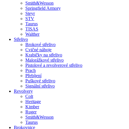
Smith&Wesson
Springfield Armory
Steyr
STV
Taurus
TISAS
Walther
Střelivo
Brokové střelivo
Cvičné náboje
Krabičky na střelivo
Malorážkové střelivo
Pistolové a revolverové střelivo
Prach
Přebíjení
Puškové střelivo
Signální střelivo
Revolvery
Colt
Heritage
Kimber
Ruger
Smith&Wesson
Taurus
Brokovnice