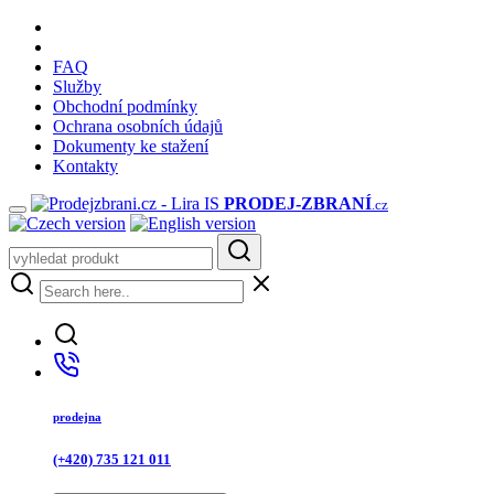
FAQ
Služby
Obchodní podmínky
Ochrana osobních údajů
Dokumenty ke stažení
Kontakty
PRODEJ
-ZBRANÍ
.cz
prodejna
(+420) 735 121 011