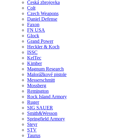
Česká zbrojovka
Colt
Czech Weapons
Daniel Defense
Faxon
FN USA
Glock
Grand Power
Heckler & Koch
ISSC
KelTec
Kimber
Magnum Research
Malorážkové pistole
Messerschmitt
Mossberg
Remington
Rock Island Armory
Ruger
SIG SAUER
Smith&Wesson
Springfield Armory
Steyr
STV
Taurus