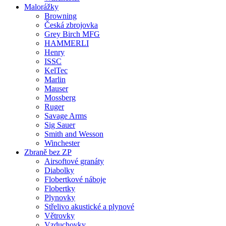
Malorážky
Browning
Česká zbrojovka
Grey Birch MFG
HAMMERLI
Henry
ISSC
KelTec
Marlin
Mauser
Mossberg
Ruger
Savage Arms
Sig Sauer
Smith and Wesson
Winchester
Zbraně bez ZP
Airsoftové granáty
Diabolky
Flobertkové náboje
Flobertky
Plynovky
Střelivo akustické a plynové
Větrovky
Vzduchovky