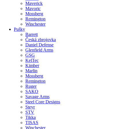
Maverick
Mavoric
Mossberg
Remington
Winchester
Pušky
Barrett
Česká zbrojovka
Daniel Defense
Glenfield Arms
GSG
KelTec
Kimber
Marlin
Mossberg
Remington
Ruger
SAKO
Savage Arms
Steel Core Designs
Steyr
STV
Tikka
TISAS
Winchester