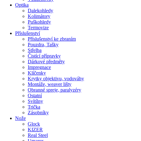
Optika
Dalekohledy
Kolimátory
Puškohledy
Termovize
Příslušenství
Příslušenství ke zbraním
Pouzdra, Tašky
Střelba
Čistící přípravky
Dárkové předměty
Impregnace
Klíčenky
Krytky objektivu, vodováhy
Montáže, weaver lišty
Obranné spreje, paralyzéry
Ostatní
Svítílny
Trička
Zásobníky
Nože
Glock
KIZER
Real Steel
Umarex