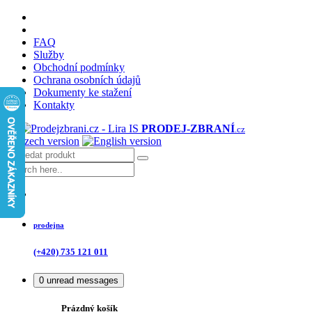
FAQ
Služby
Obchodní podmínky
Ochrana osobních údajů
Dokumenty ke stažení
Kontakty
PRODEJ
-ZBRANÍ
.cz
prodejna
(+420) 735 121 011
0
unread messages
Prázdný košík