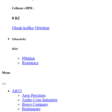
Celkem s DPH :
0 Kč
Obsah košíku
Objednat
Zákaznický
účet
Přihlásit
Registrace
Menu
AR15
Aero Precision
Andro Corp Industries
Bravo Company
Bushmaster