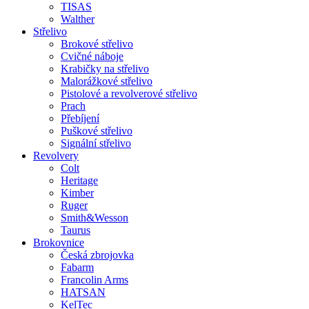
TISAS
Walther
Střelivo
Brokové střelivo
Cvičné náboje
Krabičky na střelivo
Malorážkové střelivo
Pistolové a revolverové střelivo
Prach
Přebíjení
Puškové střelivo
Signální střelivo
Revolvery
Colt
Heritage
Kimber
Ruger
Smith&Wesson
Taurus
Brokovnice
Česká zbrojovka
Fabarm
Francolin Arms
HATSAN
KelTec