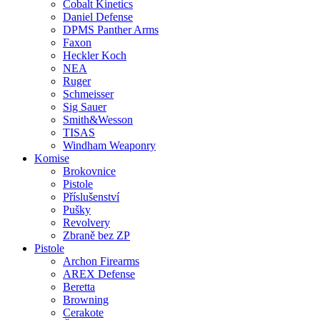
Cobalt Kinetics
Daniel Defense
DPMS Panther Arms
Faxon
Heckler Koch
NEA
Ruger
Schmeisser
Sig Sauer
Smith&Wesson
TISAS
Windham Weaponry
Komise
Brokovnice
Pistole
Příslušenství
Pušky
Revolvery
Zbraně bez ZP
Pistole
Archon Firearms
AREX Defense
Beretta
Browning
Cerakote