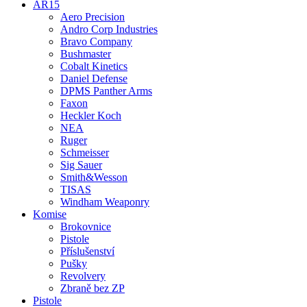
AR15
Aero Precision
Andro Corp Industries
Bravo Company
Bushmaster
Cobalt Kinetics
Daniel Defense
DPMS Panther Arms
Faxon
Heckler Koch
NEA
Ruger
Schmeisser
Sig Sauer
Smith&Wesson
TISAS
Windham Weaponry
Komise
Brokovnice
Pistole
Příslušenství
Pušky
Revolvery
Zbraně bez ZP
Pistole