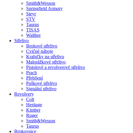
Smith&Wesson
Springfield Armory
Steyr
STV
Taurus
TISAS
Walther
Střelivo
Brokové střelivo
Cvičné náboje
Krabičky na střelivo
Malorážkové střelivo
Pistolové a revolverové střelivo
Prach
Přebíjení
Puškové střelivo
Signální střelivo
Revolvery
Colt
Heritage
Kimber
Ruger
Smith&Wesson
Taurus
Brokovnice