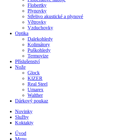
Flobertky
Plynovky
Střelivo akustické a plynové
Větrovky
Vzduchovky
Optika
Dalekohledy
Kolimátory
Puškohledy
Termovize
Příslušenství
Nože
Glock
KIZER
Real Steel
Umarex
Walther
Dárkový poukaz
Novinky
Služby
Koktakty
Úvod
Menu