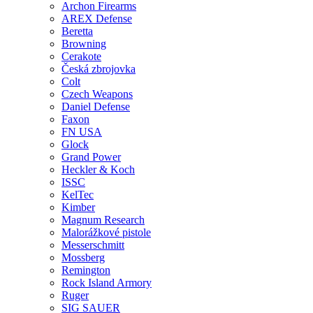
Archon Firearms
AREX Defense
Beretta
Browning
Cerakote
Česká zbrojovka
Colt
Czech Weapons
Daniel Defense
Faxon
FN USA
Glock
Grand Power
Heckler & Koch
ISSC
KelTec
Kimber
Magnum Research
Malorážkové pistole
Messerschmitt
Mossberg
Remington
Rock Island Armory
Ruger
SIG SAUER