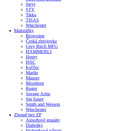
Steyr
STV
Tikka
TISAS
Winchester
Malorážky
Browning
Česká zbrojovka
Grey Birch MFG
HAMMERLI
Henry
ISSC
KelTec
Marlin
Mauser
Mossberg
Ruger
Savage Arms
Sig Sauer
Smith and Wesson
Winchester
Zbraně bez ZP
Airsoftové granáty
Diabolky
Flobertkové náboje