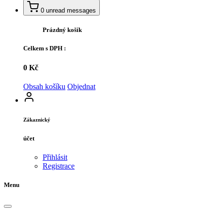
0
unread messages
Prázdný košík
Celkem s DPH :
0 Kč
Obsah košíku
Objednat
Zákaznický
účet
Přihlásit
Registrace
Menu