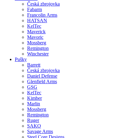
Česká zbrojovka
Fabarm
Francolin Arms
HATSAN
KelTec
Maverick
Mavoric
Mossberg
Remington
Winchester
Pušky
Barrett
Česká zbrojovka
Daniel Defense
Glenfield Arms
GSG
KelTec
Kimber
Marlin
Mossberg
Remington
Ruger
SAKO
Savage Arms
Steel Core Designs