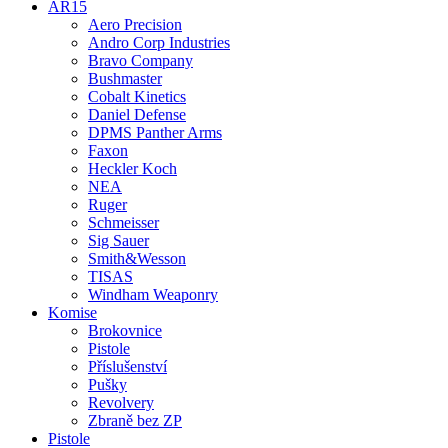
AR15
Aero Precision
Andro Corp Industries
Bravo Company
Bushmaster
Cobalt Kinetics
Daniel Defense
DPMS Panther Arms
Faxon
Heckler Koch
NEA
Ruger
Schmeisser
Sig Sauer
Smith&Wesson
TISAS
Windham Weaponry
Komise
Brokovnice
Pistole
Příslušenství
Pušky
Revolvery
Zbraně bez ZP
Pistole