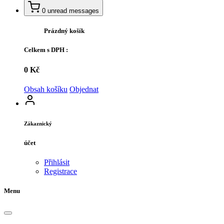
0
unread messages
Prázdný košík
Celkem s DPH :
0 Kč
Obsah košíku
Objednat
Zákaznický
účet
Přihlásit
Registrace
Menu