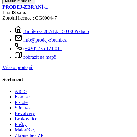
Nastavit hlídaní
PRODEJ
-ZBRANÍ
.cz
Lira IS s.r.o.
Zbrojní licence : CG000447
Brdlíkova 287/1d, 150 00 Praha 5
info@prodej-zbrani.cz
(+420) 735 121 011
zobrazit na mapě
Více o prodejně
Sortiment
AR15
Komise
Pistole
Střelivo
Revolvery
Brokovnice
Pušky
Malorážky
Zbraně bez ZP