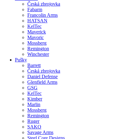
Česká zbrojovka
Fabarm
Francolin Arms
HATSAN
KelTec
Maverick
Mavoric
Mossberg
Remington
Winchester
Pušky
Barrett
Česká zbrojovka
Daniel Defense
Glenfield Arms
GSG
KelTec
Kimber
Marlin
Mossberg
Remington
Ruger
SAKO
Savage Arms
Steel Core Designs