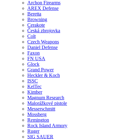
Archon Firearms
AREX Defense
Beretta
Browning
Cerakote
Česká zbrojovka
Colt
Czech Weapons
Daniel Defense
Faxon
FN USA
Glock
Grand Power
Heckler & Koch
ISSC
KelTec
Kimber
Magnum Research
Malorážkové pistole
Messerschmitt
Mossberg
Remington
Rock Island Armory
Ruger
SIG SAUER