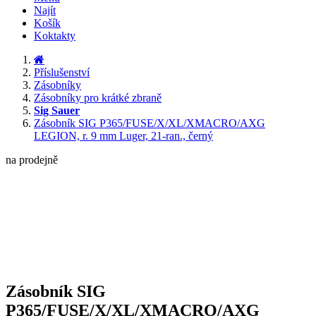
Najít
Košík
Koktakty
Příslušenství
Zásobníky
Zásobníky pro krátké zbraně
Sig Sauer
Zásobník SIG P365/FUSE/X/XL/XMACRO/AXG
LEGION, r. 9 mm Luger, 21-ran., černý
na prodejně
Zásobník SIG
P365/FUSE/X/XL/XMACRO/AXG