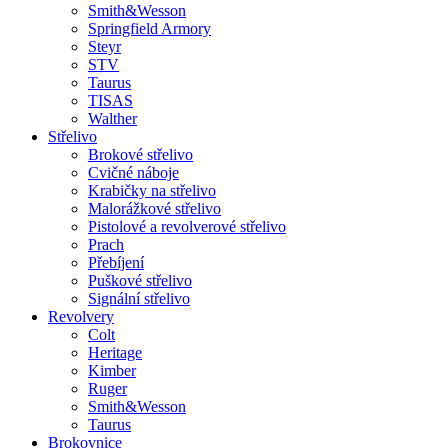
Smith&Wesson
Springfield Armory
Steyr
STV
Taurus
TISAS
Walther
Střelivo
Brokové střelivo
Cvičné náboje
Krabičky na střelivo
Malorážkové střelivo
Pistolové a revolverové střelivo
Prach
Přebíjení
Puškové střelivo
Signální střelivo
Revolvery
Colt
Heritage
Kimber
Ruger
Smith&Wesson
Taurus
Brokovnice