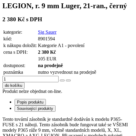
LEGION, r. 9 mm Luger, 21-ran., černý
2 380 Kč s DPH
kategorie:
Sig Sauer
kód:
8901594
k nákupu doložit:
Kategorie A1 - povolení
cena s DPH:
2 380 Kč
105 EUR
dostupnost:
na prodejně
poznámka
nutno vyzvednout na prodejně
do košíku
Produkt nelze objednat on-line.
Popis produktu
Související produkty
Tento tovární zásobník je standardně dodáván k modelu P365-
FUSE s 21 náboji. Tento zásobník bude fungovat také se VŠEMI
modely P365 ráže 9 mm, včetně standardních modelů, X, XL,
XMACRO a AXG-LEGION. Při usazení v modulech rukojeti