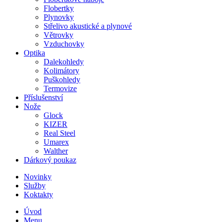
Flobertky
Plynovky
Střelivo akustické a plynové
Větrovky
Vzduchovky
Optika
Dalekohledy
Kolimátory
Puškohledy
Termovize
Příslušenství
Nože
Glock
KIZER
Real Steel
Umarex
Walther
Dárkový poukaz
Novinky
Služby
Koktakty
Úvod
Menu