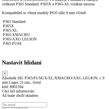
velikosti P365 Standard, P365X a P365-XL vznikne mezera.
Kompatibilní se všemi modely P635 ráže 9 mm včetně:
P365 Standard
P365X
P365-XL
P365-XMACRO
P365-AXG LEGION
P365-FUSE
Nastavit hlídaní
×
Zásobník SIG P365/FUSE/X/XL/XMACRO/AXG LEGION, r. 9
mm Luger, 21-ran., černý
kód: 8901594
Chci být informován:
Až bude zboží skladem