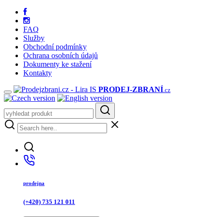
FAQ
Služby
Obchodní podmínky
Ochrana osobních údajů
Dokumenty ke stažení
Kontakty
PRODEJ
-ZBRANÍ
.cz
prodejna
(+420) 735 121 011