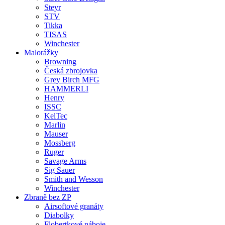
Steyr
STV
Tikka
TISAS
Winchester
Malorážky
Browning
Česká zbrojovka
Grey Birch MFG
HAMMERLI
Henry
ISSC
KelTec
Marlin
Mauser
Mossberg
Ruger
Savage Arms
Sig Sauer
Smith and Wesson
Winchester
Zbraně bez ZP
Airsoftové granáty
Diabolky
Flobertkové náboje