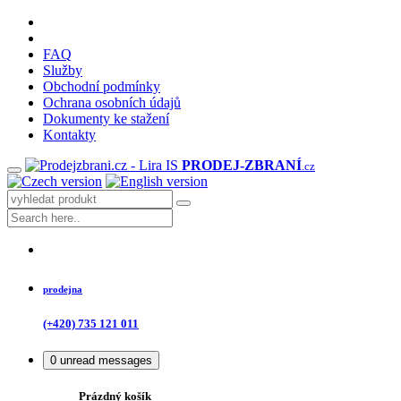
FAQ
Služby
Obchodní podmínky
Ochrana osobních údajů
Dokumenty ke stažení
Kontakty
PRODEJ
-ZBRANÍ
.cz
prodejna
(+420) 735 121 011
0
unread messages
Prázdný košík