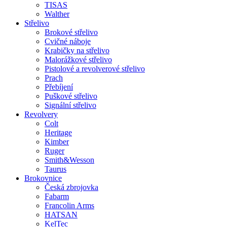
TISAS
Walther
Střelivo
Brokové střelivo
Cvičné náboje
Krabičky na střelivo
Malorážkové střelivo
Pistolové a revolverové střelivo
Prach
Přebíjení
Puškové střelivo
Signální střelivo
Revolvery
Colt
Heritage
Kimber
Ruger
Smith&Wesson
Taurus
Brokovnice
Česká zbrojovka
Fabarm
Francolin Arms
HATSAN
KelTec