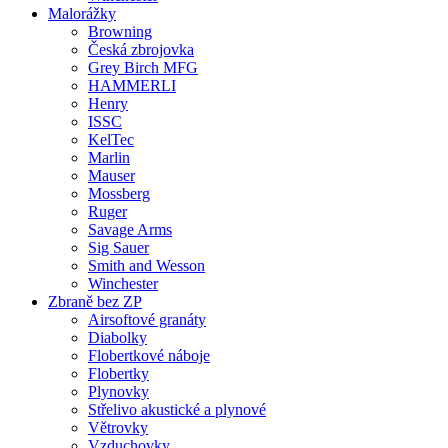
Malorážky
Browning
Česká zbrojovka
Grey Birch MFG
HAMMERLI
Henry
ISSC
KelTec
Marlin
Mauser
Mossberg
Ruger
Savage Arms
Sig Sauer
Smith and Wesson
Winchester
Zbraně bez ZP
Airsoftové granáty
Diabolky
Flobertkové náboje
Flobertky
Plynovky
Střelivo akustické a plynové
Větrovky
Vzduchovky