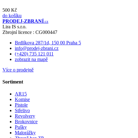
500 Kč
do košíku
PRODEJ
-ZBRANÍ
.cz
Lira IS s.r.o.
Zbrojní licence : CG000447
Brdlíkova 287/1d, 150 00 Praha 5
info@prodej-zbrani.cz
(+420) 735 121 011
zobrazit na mapě
Více o prodejně
Sortiment
AR15
Komise
Pistole
Střelivo
Revolvery
Brokovnice
Pušky
Malorážky