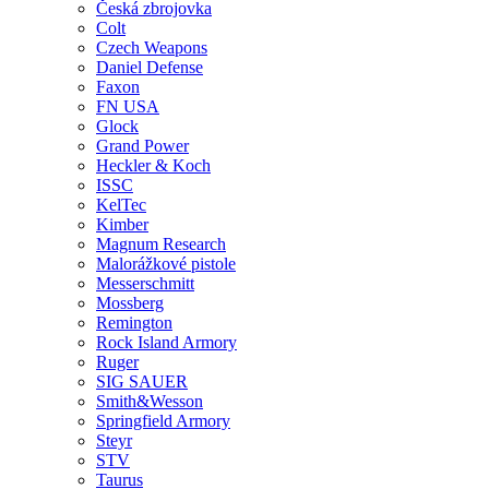
Česká zbrojovka
Colt
Czech Weapons
Daniel Defense
Faxon
FN USA
Glock
Grand Power
Heckler & Koch
ISSC
KelTec
Kimber
Magnum Research
Malorážkové pistole
Messerschmitt
Mossberg
Remington
Rock Island Armory
Ruger
SIG SAUER
Smith&Wesson
Springfield Armory
Steyr
STV
Taurus