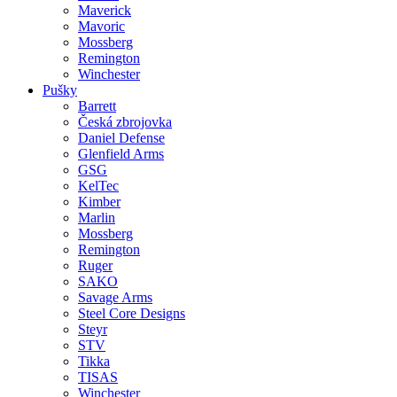
Maverick
Mavoric
Mossberg
Remington
Winchester
Pušky
Barrett
Česká zbrojovka
Daniel Defense
Glenfield Arms
GSG
KelTec
Kimber
Marlin
Mossberg
Remington
Ruger
SAKO
Savage Arms
Steel Core Designs
Steyr
STV
Tikka
TISAS
Winchester