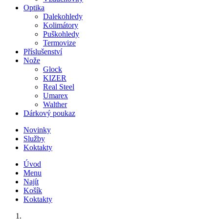
Optika
Dalekohledy
Kolimátory
Puškohledy
Termovize
Příslušenství
Nože
Glock
KIZER
Real Steel
Umarex
Walther
Dárkový poukaz
Novinky
Služby
Koktakty
Úvod
Menu
Najít
Košík
Koktakty