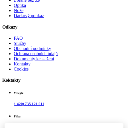
Zbraně bez ZP
Optika
Nože
Dárkový poukaz
Odkazy
FAQ
Služby
Obchodní podmínky
Ochrana osobních údajů
Dokumenty ke stažení
Kontakty
Cookies
Koktakty
Volejte:
(+420) 735 121 011
Pište:
info@prodej-zbrani.cz