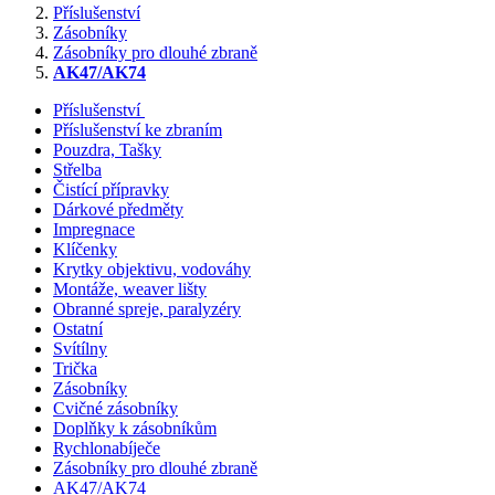
Příslušenství
Zásobníky
Zásobníky pro dlouhé zbraně
AK47/AK74
Příslušenství
Příslušenství ke zbraním
Pouzdra, Tašky
Střelba
Čistící přípravky
Dárkové předměty
Impregnace
Klíčenky
Krytky objektivu, vodováhy
Montáže, weaver lišty
Obranné spreje, paralyzéry
Ostatní
Svítílny
Trička
Zásobníky
Cvičné zásobníky
Doplňky k zásobníkům
Rychlonabíječe
Zásobníky pro dlouhé zbraně
AK47/AK74