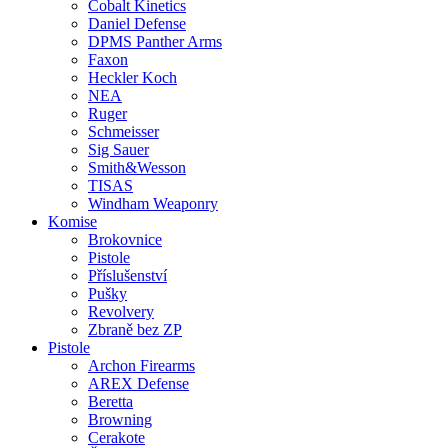
Cobalt Kinetics
Daniel Defense
DPMS Panther Arms
Faxon
Heckler Koch
NEA
Ruger
Schmeisser
Sig Sauer
Smith&Wesson
TISAS
Windham Weaponry
Komise
Brokovnice
Pistole
Příslušenství
Pušky
Revolvery
Zbraně bez ZP
Pistole
Archon Firearms
AREX Defense
Beretta
Browning
Cerakote