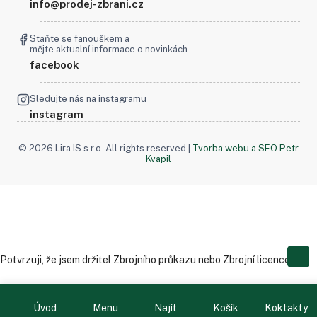
info@prodej-zbrani.cz
Staňte se fanouškem a
mějte aktualní informace o novinkách
facebook
Sledujte nás na instagramu
instagram
© 2026 Lira IS s.r.o. All rights reserved |
Tvorba webu a SEO Petr
Kvapil
Potvrzuji, že jsem držitel Zbrojního průkazu nebo Zbrojní licence.
Potvrzuji
Úvod
Menu
Najít
Košík
Koktakty
Nevlastním zbrojní průkaz