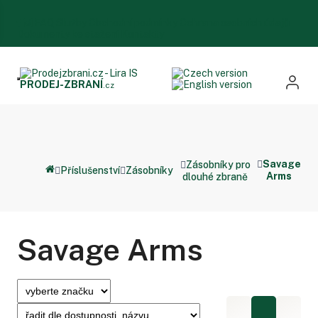
FAQ
Služby
Obchodní podmínky
Ochrana osobních údajů
Dokumenty ke stažení
Kontakty
PRODEJ
-ZBRANÍ
.cz
Savage
Zásobníky pro
Příslušenství
Zásobníky
Arms
dlouhé zbraně
Savage Arms