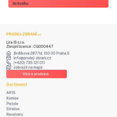
do košíku
PRODEJ
-ZBRANÍ
.cz
Lira IS s.r.o.
Zbrojní licence : CG000447
Brdlíkova 287/1d, 150 00 Praha 5
info@prodej-zbrani.cz
(+420) 735 121 011
zobrazit na mapě
Více o prodejně
Sortiment
AR15
Komise
Pistole
Střelivo
Revolvery